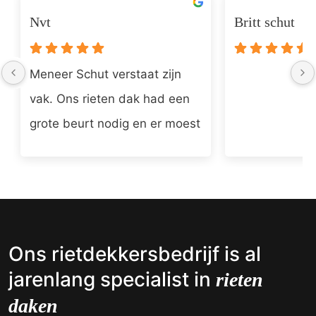
Nvt
Britt schut
Meneer Schut verstaat zijn 
vak. Ons rieten dak had een 
grote beurt nodig en er moest 
wat nieuw zink geplaatst 
worden. Het ziet er allemaal 
weer keurig uit. Meneer Schut 
is ook een zeer vriendelijke 
man.
Ons rietdekkersbedrijf is al
jarenlang
specialist in
rieten
daken