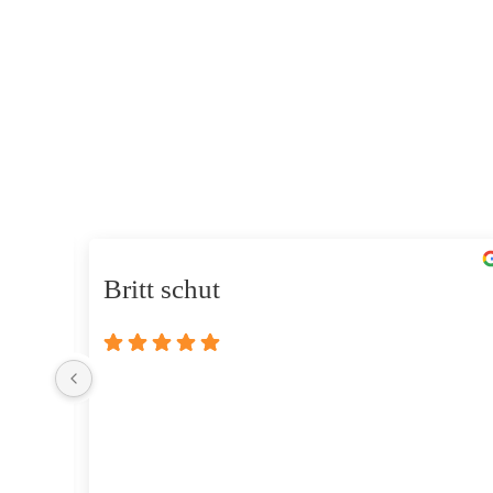
Britt schut
eten 
oest 
iet 