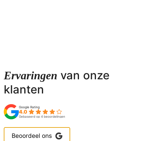
van onze
Ervaringen
Nvt
klanten
Meneer Schut verstaat zijn vak. Ons ri
4.0
Gebaseerd op 4 beoordelingen
dak had een grote beurt nodig en er m
wat nieuw zink geplaatst worden. Het z
Beoordeel ons