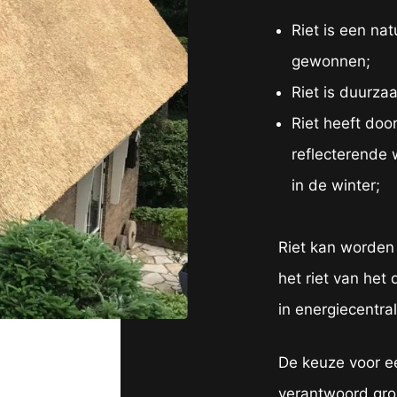
Riet is een na
gewonnen;
Riet is duurza
Riet heeft doo
reflecterende 
in de winter;
Riet kan worden
het riet van het
in energiecentra
De keuze voor e
verantwoord gro