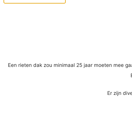
er allemaal weer keurig uit. Meneer Sch
ook een zeer vriendelijke man.
Een rieten dak zou minimaal 25 jaar moeten mee gaan
Er zijn di