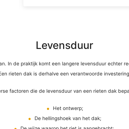
ut is 
Levensduur
. In de praktijk komt een langere levensduur echter rege
Een rieten dak is derhalve een verantwoorde investering
verse factoren die de levensduur van een rieten dak bepa
Het ontwerp;
De hellingshoek van het dak;
De wijze waarop het riet is aangebracht;,